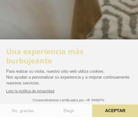
Junior Suite Garden con terraza
privada
50m² de elegancia incluiyendo una terraza
privada
Equipamiento
BOOK NOW
1 CAMA KING
2 PERSONAS
44 M²
SIZE
TERRAZA
PRIVADA