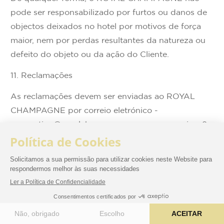
pode ser responsabilizado por furtos ou danos de
objectos deixados no hotel por motivos de força
maior, nem por perdas resultantes da natureza ou
defeito do objeto ou da ação do Cliente.
11. Reclamações
As reclamações devem ser enviadas ao ROYAL
CHAMPAGNE por correio eletrónico -
reservation@royalchampagne.com, por correio - 9
rue de la République, 51160 Champillon ou por
telefone (0326528711). As reclamações feitas por
telefone devem ser acompanhadas de um e-mail
ou de uma carta, para que a reclamação possa ser
tratada no prazo de 15 dias após a saída do
BOOK NOW
estabelecimento.