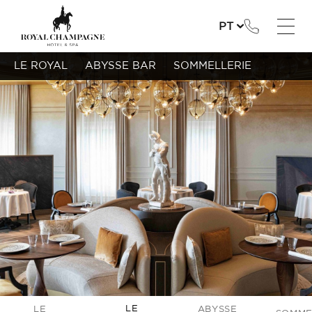
PT
LE ROYAL
ABYSSE BAR
SOMMELLERIE
LE
LE
ABYSSE