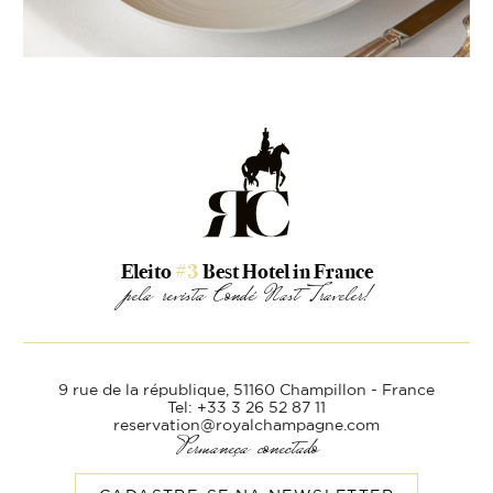
Eleito
#3
Best Hotel in France
pela revista Condé Nast Traveler!
9 rue de la république,
51160 Champillon - France
Tel: +33 3 26 52 87 11
reservation@royalchampagne.com
Permaneça conectado