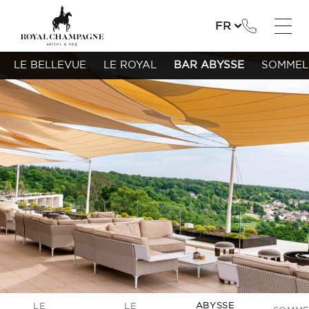
FR
LE BELLEVUE
LE ROYAL
BAR ABYSSE
SOMMEL
ABYSSE
LE
LE