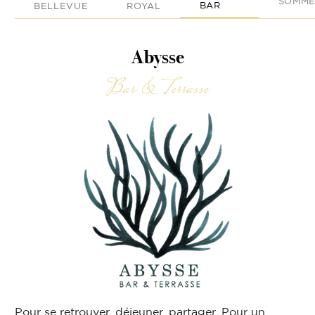
SOMME
BAR
BELLEVUE
ROYAL
Abysse
Bar & Terrasse
Pour se retrouver, déjeuner, partager. Pour un