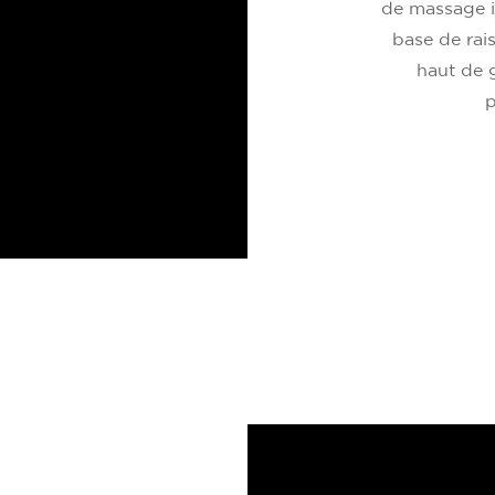
de massage i
base de rais
haut de 
p