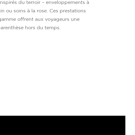
nspirés du terroir – enveloppements à
in ou soins à la rose. Ces prestations
gamme offrent aux voyageurs une
arenthèse hors du temps.