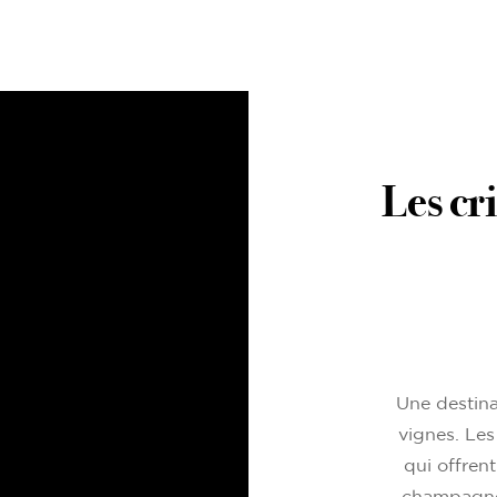
Les cr
Une destin
vignes. Les
qui offren