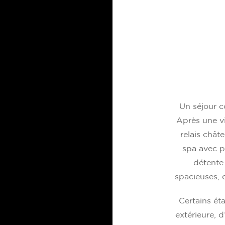
Un séjour c
Après une vis
relais chât
spa avec pi
détente
spacieuses, 
Certains ét
extérieure, 