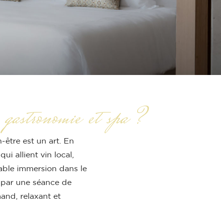
 gastronomie et spa ?
-être est un art. En
i allient vin local,
table immersion dans le
e par une séance de
nd, relaxant et