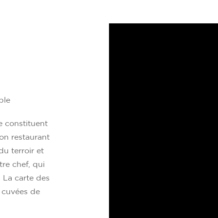
ble
le constituent
on restaurant
u terroir et
re chef, qui
. La carte des
s cuvées de