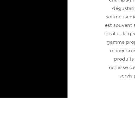
champagnes
dégustati
soigneuseme
est souvent 
local et la g
gamme propo
marier cru
produits 
richesse de
servis