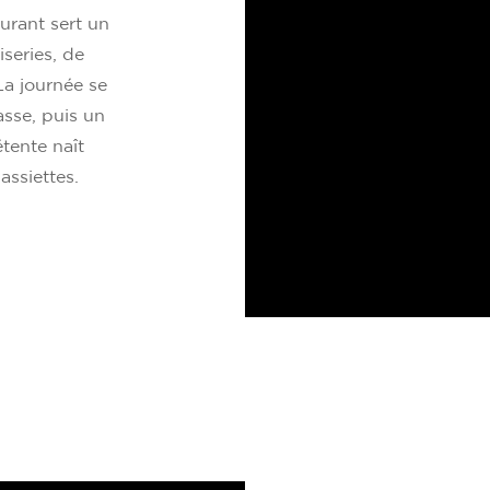
aurant sert un
series, de
La journée se
asse, puis un
tente naît
assiettes.